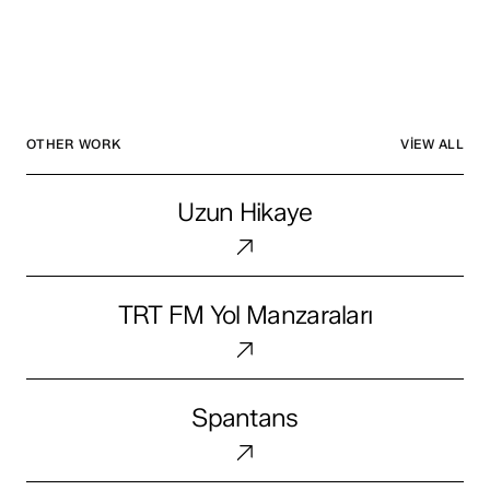
OTHER WORK
VIEW ALL
Uzun
Uzun Hikaye
Hikaye
TRT
TRT FM Yol Manzaraları
FM
Yol
Manzaraları
Spantans
Spantans